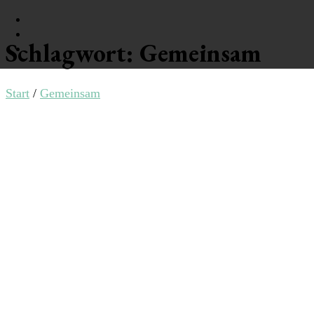
Schlagwort:
Gemeinsam
Philtrat
Start
/
Gemeinsam