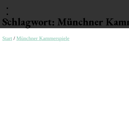
Schlagwort:
Münchner Kamm
Philtrat
Start
/
Münchner Kammerspiele